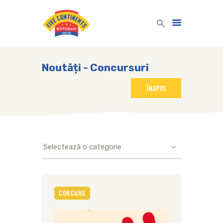
Five Continents Group
Produse lactate românești din lapte românesc!
Noutăți - Concursuri
ACASĂ
PRODUSE LACTATE
COMPANIE
REȚETE
Categorii
COMUNICARE
CONTACT
ROMÂNĂ
CONCURS