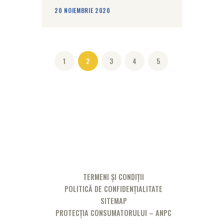
20 NOIEMBRIE 2020
Navigare în articole
PAGE
1
PAGE
2
PAGE
3
PAGE
4
PAGE
5
TERMENI ȘI CONDIȚII
POLITICĂ DE CONFIDENȚIALITATE
SITEMAP
PROTECȚIA CONSUMATORULUI – ANPC