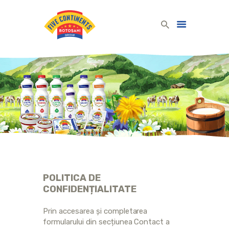
Five Continents Group
Produse lactate românești din lapte românesc!
ACASĂ
PRODUSE LACTATE
COMPANIE
REȚETE
COMUNICARE
CONTACT
POLITICA DE
ROMÂNĂ
CONFIDENȚIALITATE
Prin accesarea și completarea
formularului din secțiunea Contact a