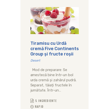
Tiramisu cu Urdă
cremă Five Continents
Group și fructe roșii
Desert
Mod de preparare: Se
amestecă bine într-un bol
urda cremă și zahărul pudră.
Separat, tăiați fructele în
jumătate. Într-un…
5 INGREDIENTE
RAPID