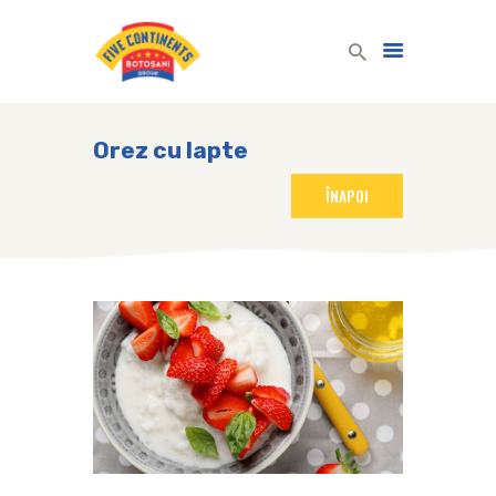
Five Continents Group
Produse lactate românești din lapte românesc!
Orez cu lapte
ACASĂ
PRODUSE LACTATE
COMPANIE
REȚETE
COMUNICARE
CONTACT