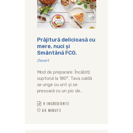
Prăjitură delicioasă cu
mere, nuci și
Smântână FCG.
Desert
Mod de preparare: Încălziți
cuptorul la 180°. Tava caldă
se unge cu unt și se
presoară cu un pic de…
9 INGREDIENTE
60 MINUTE